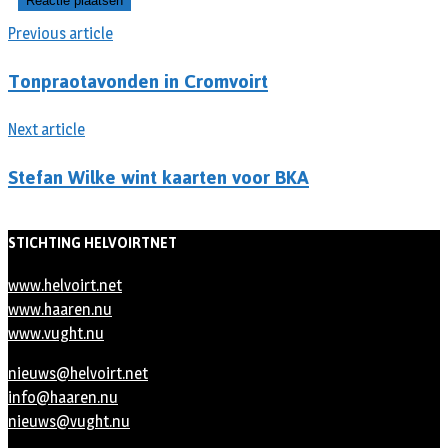
Previous article
Tonpraotavonden in Cromvoirt
Next article
Stefan Wilke wint kaarten voor BKA
STICHTING HELVOIRTNET
www.helvoirt.net
www.haaren.nu
www.vught.nu
nieuws@helvoirt.net
info@haaren.nu
nieuws@vught.nu