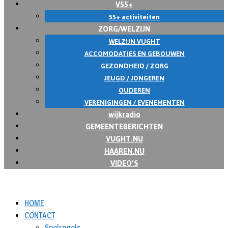
V55+
55+ activiteiten
ZORG/WELZIJN
WELZIJN VUGHT
ACCOMODATIES EN GEBOUWEN
GEZONDHEID / ZORG
JEUGD / JONGEREN
OUDEREN
VERENIGINGEN / EVENEMENTEN
wijkradio
GEMEENTEBERICHTEN
VUGHT.NU
HAAREN.NU
VIDEO’S
HOME
CONTACT
Spelregels