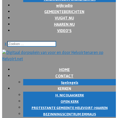
wijkradio
GEMEENTEBERICHTEN
VUGHT.NU
HAAREN.NU
VIDEO’S
x
HOME
CONTACT
Spelregels
KERKEN
H. NICOLAASKERK
OPEN KERK
PROTESTANTE GEMEENTE HELEVOIRT-HAAREN
BEZINNINGSCENTRUM EMMAUS