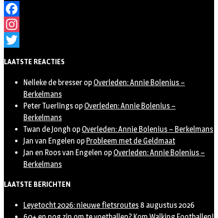
Facebook
Instagram
Twitter
LAATSTE REACTIES
Nelleke de bresser
op
Overleden: Annie Bolenius –
Berkelmans
Peter Tuerlings
op
Overleden: Annie Bolenius –
Berkelmans
Twan de Jongh
op
Overleden: Annie Bolenius – Berkelmans
Jan van Engelen
op
Probleem met de Geldmaat
Jan en Roos van Engelen
op
Overleden: Annie Bolenius –
Berkelmans
LAATSTE BERICHTEN
Leyetocht 2026: nieuwe fietsroutes
8 augustus 2026
60+ en nog zin om te voetballen? Kom Walking Footballen!