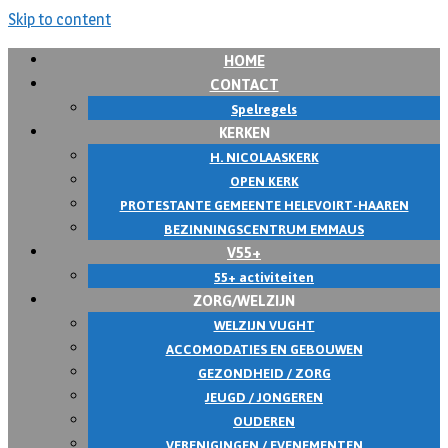
Skip to content
HOME
CONTACT
Spelregels
KERKEN
H. NICOLAASKERK
OPEN KERK
PROTESTANTE GEMEENTE HELEVOIRT-HAAREN
BEZINNINGSCENTRUM EMMAUS
V55+
55+ activiteiten
ZORG/WELZIJN
WELZIJN VUGHT
ACCOMODATIES EN GEBOUWEN
GEZONDHEID / ZORG
JEUGD / JONGEREN
OUDEREN
VERENIGINGEN / EVENEMENTEN