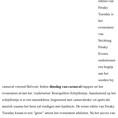
edities van
Freaky
Tuesday is
het
evenement
van
Stichting
Freaky
Events
ondertussen
een begrip
aan het
worden bij
carnaval vierend Helvoirt. Iedere
dinsdag van carnaval
trappen we het
evenement af met het ‘ouderwetse’ Keiespellers Schijtfestijn. Aansluitend op het
schijtfestijn is er een muziekfeest, beginnend met carnavaleske- en après-ski
muziek waarna het feest zal eindigen met hardstyle. De eerste editie van Freaky
Tuesday kwam er een “grote” artiest het evenement afsluiten. Na het succes van