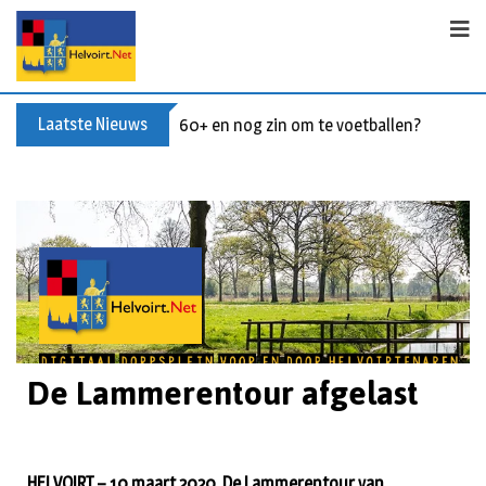
Laatste Nieuws
60+ en nog zin om te voetballen? Kom Wal
De Lammerentour afgelast
HELVOIRT – 10 maart 2020. De Lammerentour van