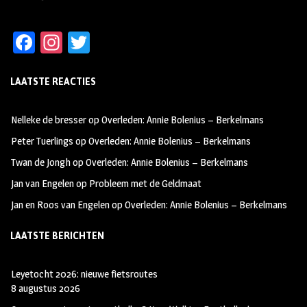
Fa
In
T
ce
st
wi
LAATSTE REACTIES
b
ag
tt
oo
ra
er
Nelleke de bresser
op
Overleden: Annie Bolenius – Berkelmans
k
m
Peter Tuerlings
op
Overleden: Annie Bolenius – Berkelmans
Twan de Jongh
op
Overleden: Annie Bolenius – Berkelmans
Jan van Engelen
op
Probleem met de Geldmaat
Jan en Roos van Engelen
op
Overleden: Annie Bolenius – Berkelmans
LAATSTE BERICHTEN
Leyetocht 2026: nieuwe fietsroutes
8 augustus 2026