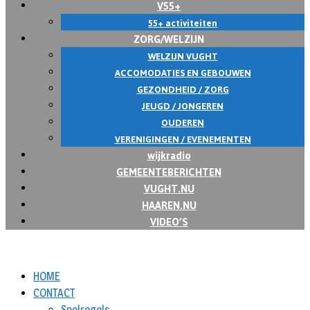
V55+
55+ activiteiten
ZORG/WELZIJN
WELZIJN VUGHT
ACCOMODATIES EN GEBOUWEN
GEZONDHEID / ZORG
JEUGD / JONGEREN
OUDEREN
VERENIGINGEN / EVENEMENTEN
wijkradio
GEMEENTEBERICHTEN
VUGHT.NU
HAAREN.NU
VIDEO’S
HOME
CONTACT
Spelregels