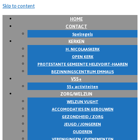
Skip to content
HOME
CONTACT
Spelregels
KERKEN
H. NICOLAASKERK
OPEN KERK
PROTESTANTE GEMEENTE HELEVOIRT-HAAREN
BEZINNINGSCENTRUM EMMAUS
V55+
55+ activiteiten
ZORG/WELZIJN
WELZIJN VUGHT
ACCOMODATIES EN GEBOUWEN
GEZONDHEID / ZORG
JEUGD / JONGEREN
OUDEREN
VERENIGINGEN / EVENEMENTEN