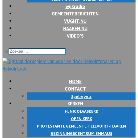
wijkradio
GEMEENTEBERICHTEN
VUGHT.NU
HAAREN.NU
VIDEO’S
x
HOME
CONTACT
Spelregels
KERKEN
H. NICOLAASKERK
OPEN KERK
PROTESTANTE GEMEENTE HELEVOIRT-HAAREN
BEZINNINGSCENTRUM EMMAUS