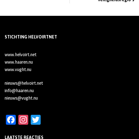
STICHTING HELVOIRTNET
www.helvoirt.net
www.haaren.nu
www.vught.nu
nieuws@helvoirt.net
info@haaren.nu
nieuws@vught.nu
Fa
In
T
ce
st
wi
LAATSTE REACTIES