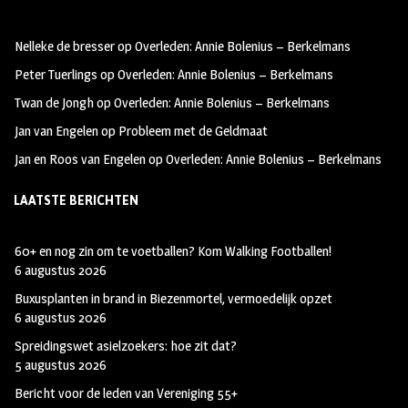
b
ag
tt
oo
ra
er
Nelleke de bresser
op
Overleden: Annie Bolenius – Berkelmans
k
m
Peter Tuerlings
op
Overleden: Annie Bolenius – Berkelmans
Twan de Jongh
op
Overleden: Annie Bolenius – Berkelmans
Jan van Engelen
op
Probleem met de Geldmaat
Jan en Roos van Engelen
op
Overleden: Annie Bolenius – Berkelmans
LAATSTE BERICHTEN
60+ en nog zin om te voetballen? Kom Walking Footballen!
6 augustus 2026
Buxusplanten in brand in Biezenmortel, vermoedelijk opzet
6 augustus 2026
Spreidingswet asielzoekers: hoe zit dat?
5 augustus 2026
Bericht voor de leden van Vereniging 55+