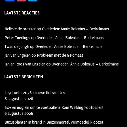
ce
st
wi
LAATSTE REACTIES
b
ag
tt
oo
ra
er
Nelleke de bresser
op
Overleden: Annie Bolenius – Berkelmans
k
m
Peter Tuerlings
op
Overleden: Annie Bolenius – Berkelmans
Twan de Jongh
op
Overleden: Annie Bolenius – Berkelmans
Jan van Engelen
op
Probleem met de Geldmaat
Jan en Roos van Engelen
op
Overleden: Annie Bolenius – Berkelmans
LAATSTE BERICHTEN
Leyetocht 2026: nieuwe fietsroutes
8 augustus 2026
60+ en nog zin om te voetballen? Kom Walking Footballen!
6 augustus 2026
Buxusplanten in brand in Biezenmortel, vermoedelijk opzet