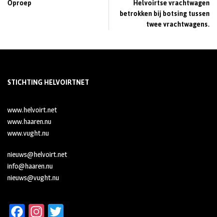
Oproep
Helvoirtse vrachtwagen
betrokken bij botsing tussen
twee vrachtwagens.
STICHTING HELVOIRTNET
www.helvoirt.net
www.haaren.nu
www.vught.nu
nieuws@helvoirt.net
info@haaren.nu
nieuws@vught.nu
Fa
In
T