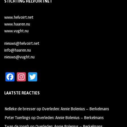
STICHTING HELVOIRTNET
www.helvoirt.net
www.haaren.nu
www.vught.nu
nieuws@helvoirt.net
info@haaren.nu
nieuws@vught.nu
Fa
In
T
ce
st
wi
LAATSTE REACTIES
b
ag
tt
oo
ra
er
Nelleke de bresser
op
Overleden: Annie Bolenius – Berkelmans
k
m
Peter Tuerlings
op
Overleden: Annie Bolenius – Berkelmans
Twan de Jongh
op
Overleden: Annie Bolenius – Berkelmans