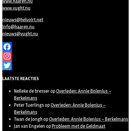
www.haaren.nu
www.vught.nu
nieuws@helvoirt.net
info@haaren.nu
nieuws@vught.nu
Facebook
Instagram
Twitter
LAATSTE REACTIES
Nelleke de bresser
op
Overleden: Annie Bolenius –
Berkelmans
Peter Tuerlings
op
Overleden: Annie Bolenius –
Berkelmans
Twan de Jongh
op
Overleden: Annie Bolenius – Berkelmans
Jan van Engelen
op
Probleem met de Geldmaat