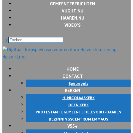
GEMEENTEBERICHTEN
VUGHT.NU
HAAREN.NU
VIDEO’S
x
HOME
CONTACT
Spelregels
KERKEN
H. NICOLAASKERK
OPEN KERK
PROTESTANTE GEMEENTE HELEVOIRT-HAAREN
BEZINNINGSCENTRUM EMMAUS
V55+