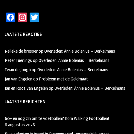
Fa
In
T
ce
st
wi
LAATSTE REACTIES
b
ag
tt
oo
ra
er
Nelleke de bresser
op
Overleden: Annie Bolenius – Berkelmans
k
m
Peter Tuerlings
op
Overleden: Annie Bolenius – Berkelmans
Twan de Jongh
op
Overleden: Annie Bolenius – Berkelmans
Jan van Engelen
op
Probleem met de Geldmaat
Jan en Roos van Engelen
op
Overleden: Annie Bolenius – Berkelmans
LAATSTE BERICHTEN
60+ en nog zin om te voetballen? Kom Walking Footballen!
6 augustus 2026
Buxusplanten in brand in Biezenmortel, vermoedelijk opzet