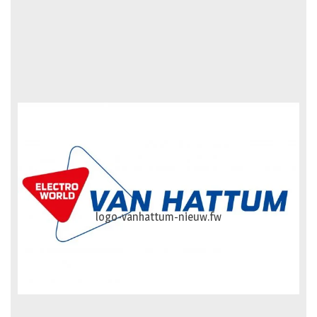
logo-vanhattum-nieuw.fw