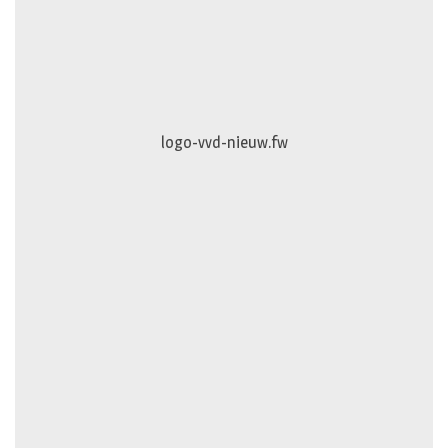
logo-vvd-nieuw.fw
Puur-en-Pracht