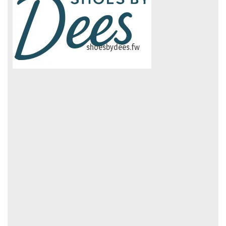
logo-studiebegeleidinghelvoirt