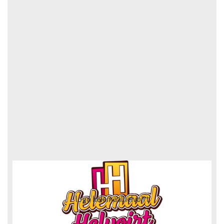
logo truckertruck 2023.fw