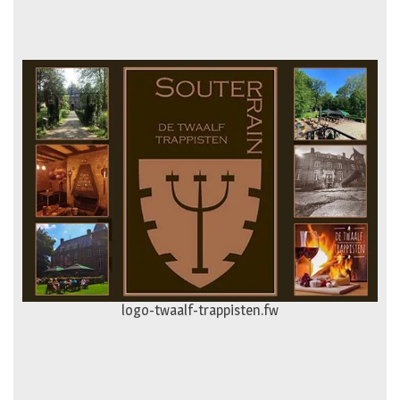
logo-twaalf-trappisten.fw
logo-gevelspecialist.fw