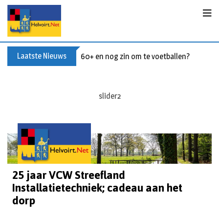
Laatste Nieuws
Buxusplanten in brand in Biezenmortel, v
slider2
25 jaar VCW Streefland
Installatietechniek; cadeau aan het
dorp