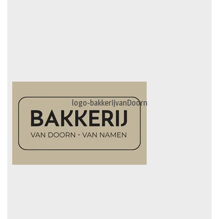
logo-bakkerijvanDoorn