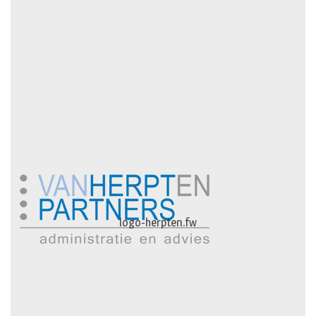
logo-herpten.fw