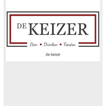
dejong-auto
de-keizer