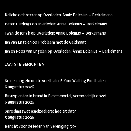
b
ag
tt
oo
ra
er
Nelleke de bresser
op
Overleden: Annie Bolenius – Berkelmans
k
m
Peter Tuerlings
op
Overleden: Annie Bolenius – Berkelmans
Twan de Jongh
op
Overleden: Annie Bolenius – Berkelmans
Jan van Engelen
op
Probleem met de Geldmaat
Jan en Roos van Engelen
op
Overleden: Annie Bolenius – Berkelmans
LAATSTE BERICHTEN
60+ en nog zin om te voetballen? Kom Walking Footballen!
6 augustus 2026
Buxusplanten in brand in Biezenmortel, vermoedelijk opzet
6 augustus 2026
Spreidingswet asielzoekers: hoe zit dat?
5 augustus 2026
Bericht voor de leden van Vereniging 55+