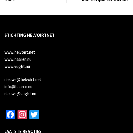
STICHTING HELVOIRTNET
www.helvoirt.net
www.haaren.nu
www.vught.nu
nieuws@helvoirt.net
info@haaren.nu
nieuws@vught.nu
Fa
In
T
ce
st
wi
LAATSTE REACTIES