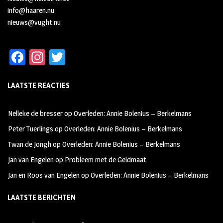
info@haaren.nu
nieuws@vught.nu
Fa
In
T
ce
st
wi
LAATSTE REACTIES
b
ag
tt
oo
ra
er
Nelleke de bresser
op
Overleden: Annie Bolenius – Berkelmans
k
m
Peter Tuerlings
op
Overleden: Annie Bolenius – Berkelmans
Twan de Jongh
op
Overleden: Annie Bolenius – Berkelmans
Jan van Engelen
op
Probleem met de Geldmaat
Jan en Roos van Engelen
op
Overleden: Annie Bolenius – Berkelmans
LAATSTE BERICHTEN