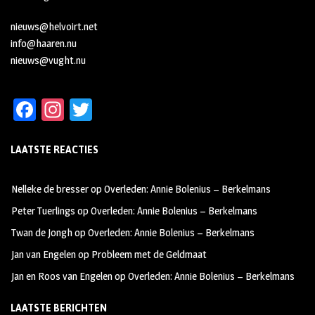
nieuws@helvoirt.net
info@haaren.nu
nieuws@vught.nu
Fa
In
T
ce
st
wi
LAATSTE REACTIES
b
ag
tt
oo
ra
er
Nelleke de bresser
op
Overleden: Annie Bolenius – Berkelmans
k
m
Peter Tuerlings
op
Overleden: Annie Bolenius – Berkelmans
Twan de Jongh
op
Overleden: Annie Bolenius – Berkelmans
Jan van Engelen
op
Probleem met de Geldmaat
Jan en Roos van Engelen
op
Overleden: Annie Bolenius – Berkelmans
LAATSTE BERICHTEN