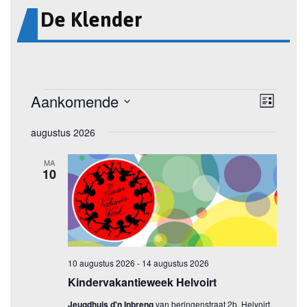
De Klender