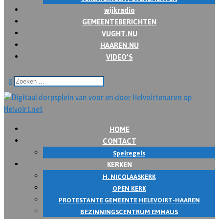
wijkradio
GEMEENTEBERICHTEN
VUGHT.NU
HAAREN.NU
VIDEO’S
x
HOME
CONTACT
Spelregels
KERKEN
H. NICOLAASKERK
OPEN KERK
PROTESTANTE GEMEENTE HELEVOIRT-HAAREN
BEZINNINGSCENTRUM EMMAUS