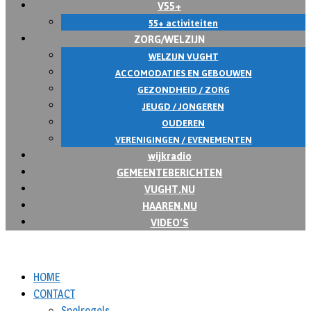
V55+
55+ activiteiten
ZORG/WELZIJN
WELZIJN VUGHT
ACCOMODATIES EN GEBOUWEN
GEZONDHEID / ZORG
JEUGD / JONGEREN
OUDEREN
VERENIGINGEN / EVENEMENTEN
wijkradio
GEMEENTEBERICHTEN
VUGHT.NU
HAAREN.NU
VIDEO’S
HOME
CONTACT
Spelregels