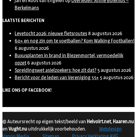
Jan en Roos van Engelen
op
Overleden: Annie Bolenius –
Berkelmans
LAATSTE BERICHTEN
Leyetocht 2026: nieuwe fietsroutes
8 augustus 2026
60+ en nog zin om te voetballen? Kom Walking Footballen!
6 augustus 2026
Buxusplanten in brand in Biezenmortel, vermoedelijk
opzet
6 augustus 2026
Spreidingswet asielzoekers: hoe zit dat?
5 augustus 2026
Bericht voor de leden van Vereniging 55+
5 augustus 2026
LIKE ONS OP FACEBOOK!
© Auteursrecht op eigen tekst/beeld van
Helvoirt.net
,
Haaren.nu
en
Vught.nu
uitdrukkelijk voorbehouden.
Webdesign
Vanoo Media
Sitemap
Privacy Verklaring AVG