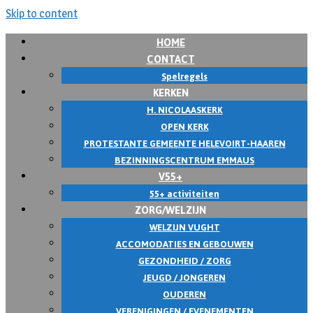
Skip to content
HOME
CONTACT
Spelregels
KERKEN
H. NICOLAASKERK
OPEN KERK
PROTESTANTE GEMEENTE HELEVOIRT-HAAREN
BEZINNINGSCENTRUM EMMAUS
V55+
55+ activiteiten
ZORG/WELZIJN
WELZIJN VUGHT
ACCOMODATIES EN GEBOUWEN
GEZONDHEID / ZORG
JEUGD / JONGEREN
OUDEREN
VERENIGINGEN / EVENEMENTEN