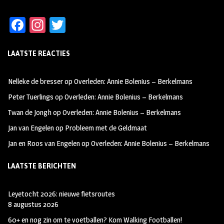
Fa
In
T
ce
st
wi
LAATSTE REACTIES
b
ag
tt
oo
ra
er
Nelleke de bresser
op
Overleden: Annie Bolenius – Berkelmans
k
m
Peter Tuerlings
op
Overleden: Annie Bolenius – Berkelmans
Twan de Jongh
op
Overleden: Annie Bolenius – Berkelmans
Jan van Engelen
op
Probleem met de Geldmaat
Jan en Roos van Engelen
op
Overleden: Annie Bolenius – Berkelmans
LAATSTE BERICHTEN
Leyetocht 2026: nieuwe fietsroutes
8 augustus 2026
60+ en nog zin om te voetballen? Kom Walking Footballen!