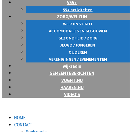
V55+
55+ activiteiten
ZORG/WELZIJN
WELZIJN VUGHT
ACCOMODATIES EN GEBOUWEN
GEZONDHEID / ZORG
JEUGD / JONGEREN
OUDEREN
VERENIGINGEN / EVENEMENTEN
wijkradio
GEMEENTEBERICHTEN
VUGHT.NU
HAAREN.NU
VIDEO’S
HOME
CONTACT
Spelregels