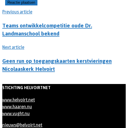
Previous article
Teams ontwikkelcompetitie oude Dr.
Landmanschool bekend
Next article
Geen run op toegangskaarten kerstvieringen
Nicolaaskerk Helvoirt
STICHTING HELVOIRTNET
www.helvoirt.net
www.haaren.nu
www.vught.nu
nieuws@helvoirt.net