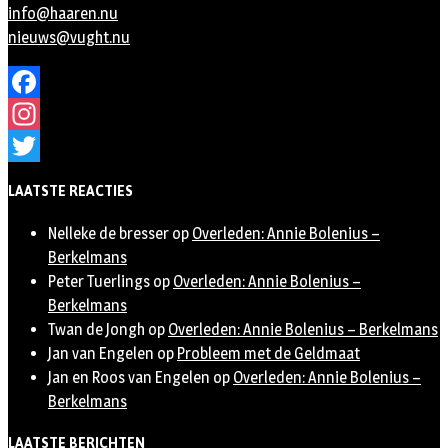
info@haaren.nu
nieuws@vught.nu
Facebook
Instagram
Twitter
LAATSTE REACTIES
Nelleke de bresser
op
Overleden: Annie Bolenius –
Berkelmans
Peter Tuerlings
op
Overleden: Annie Bolenius –
Berkelmans
Twan de Jongh
op
Overleden: Annie Bolenius – Berkelmans
Jan van Engelen
op
Probleem met de Geldmaat
Jan en Roos van Engelen
op
Overleden: Annie Bolenius –
Berkelmans
LAATSTE BERICHTEN