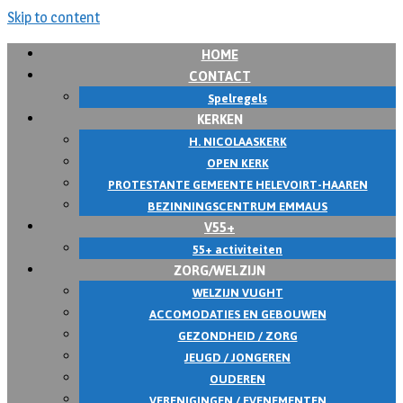
Skip to content
HOME
CONTACT
Spelregels
KERKEN
H. NICOLAASKERK
OPEN KERK
PROTESTANTE GEMEENTE HELEVOIRT-HAAREN
BEZINNINGSCENTRUM EMMAUS
V55+
55+ activiteiten
ZORG/WELZIJN
WELZIJN VUGHT
ACCOMODATIES EN GEBOUWEN
GEZONDHEID / ZORG
JEUGD / JONGEREN
OUDEREN
VERENIGINGEN / EVENEMENTEN