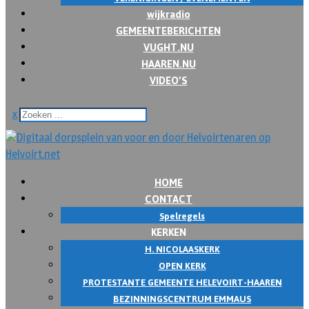
wijkradio
GEMEENTEBERICHTEN
VUGHT.NU
HAAREN.NU
VIDEO’S
x
HOME
CONTACT
Spelregels
KERKEN
H. NICOLAASKERK
OPEN KERK
PROTESTANTE GEMEENTE HELEVOIRT-HAAREN
BEZINNINGSCENTRUM EMMAUS