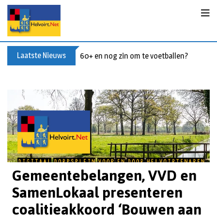
Laatste Nieuws
Buxusplanten in brand in Biezenmortel, v
Gemeentebelangen, VVD en
SamenLokaal presenteren
coalitieakkoord ‘Bouwen aan