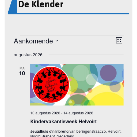
De Klender