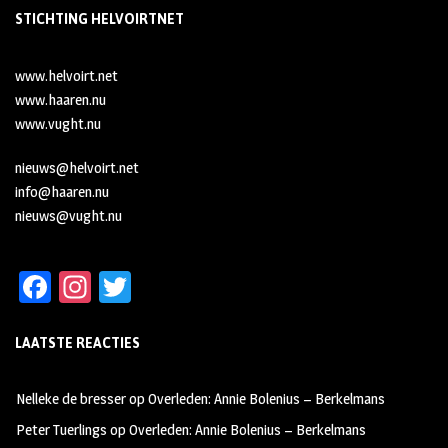
STICHTING HELVOIRTNET
www.helvoirt.net
www.haaren.nu
www.vught.nu
nieuws@helvoirt.net
info@haaren.nu
nieuws@vught.nu
Fa
In
T
ce
st
wi
LAATSTE REACTIES
b
ag
tt
oo
ra
er
Nelleke de bresser
op
Overleden: Annie Bolenius – Berkelmans
k
m
Peter Tuerlings
op
Overleden: Annie Bolenius – Berkelmans