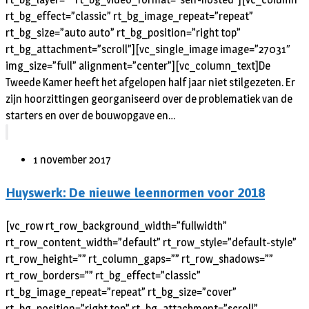
rt_bg_effect=”classic” rt_bg_image_repeat=”repeat”
rt_bg_size=”auto auto” rt_bg_position=”right top”
rt_bg_attachment=”scroll”][vc_single_image image=”27031″
img_size=”full” alignment=”center”][vc_column_text]De
Tweede Kamer heeft het afgelopen half jaar niet stilgezeten. Er
zijn hoorzittingen georganiseerd over de problematiek van de
starters en over de bouwopgave en…
1 november 2017
Huyswerk: De nieuwe leennormen voor 2018
[vc_row rt_row_background_width=”fullwidth”
rt_row_content_width=”default” rt_row_style=”default-style”
rt_row_height=”” rt_column_gaps=”” rt_row_shadows=””
rt_row_borders=”” rt_bg_effect=”classic”
rt_bg_image_repeat=”repeat” rt_bg_size=”cover”
rt_bg_position=”right top” rt_bg_attachment=”scroll”