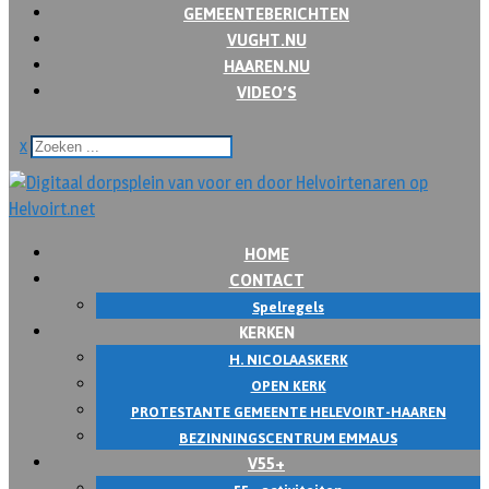
GEMEENTEBERICHTEN
VUGHT.NU
HAAREN.NU
VIDEO’S
x
HOME
CONTACT
Spelregels
KERKEN
H. NICOLAASKERK
OPEN KERK
PROTESTANTE GEMEENTE HELEVOIRT-HAAREN
BEZINNINGSCENTRUM EMMAUS
V55+