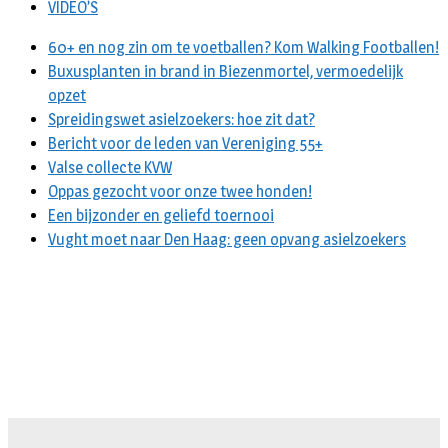
VIDEO’S
60+ en nog zin om te voetballen? Kom Walking Footballen!
Buxusplanten in brand in Biezenmortel, vermoedelijk
opzet
Spreidingswet asielzoekers: hoe zit dat?
Bericht voor de leden van Vereniging 55+
Valse collecte KVW
Oppas gezocht voor onze twee honden!
Een bijzonder en geliefd toernooi
Vught moet naar Den Haag: geen opvang asielzoekers