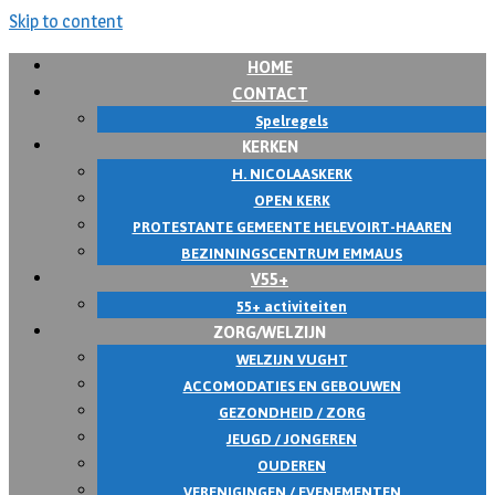
Skip to content
HOME
CONTACT
Spelregels
KERKEN
H. NICOLAASKERK
OPEN KERK
PROTESTANTE GEMEENTE HELEVOIRT-HAAREN
BEZINNINGSCENTRUM EMMAUS
V55+
55+ activiteiten
ZORG/WELZIJN
WELZIJN VUGHT
ACCOMODATIES EN GEBOUWEN
GEZONDHEID / ZORG
JEUGD / JONGEREN
OUDEREN
VERENIGINGEN / EVENEMENTEN