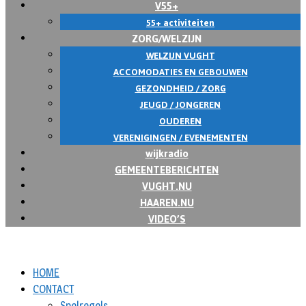
V55+
55+ activiteiten
ZORG/WELZIJN
WELZIJN VUGHT
ACCOMODATIES EN GEBOUWEN
GEZONDHEID / ZORG
JEUGD / JONGEREN
OUDEREN
VERENIGINGEN / EVENEMENTEN
wijkradio
GEMEENTEBERICHTEN
VUGHT.NU
HAAREN.NU
VIDEO’S
HOME
CONTACT
Spelregels