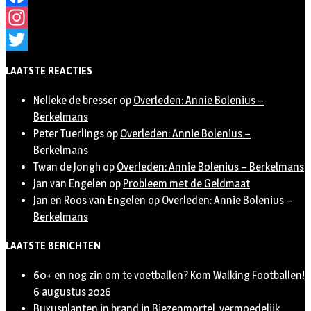
Facebook
Instagram
Twitter
LAATSTE REACTIES
Nelleke de bresser
op
Overleden: Annie Bolenius –
Berkelmans
Peter Tuerlings
op
Overleden: Annie Bolenius –
Berkelmans
Twan de Jongh
op
Overleden: Annie Bolenius – Berkelmans
Jan van Engelen
op
Probleem met de Geldmaat
Jan en Roos van Engelen
op
Overleden: Annie Bolenius –
Berkelmans
LAATSTE BERICHTEN
60+ en nog zin om te voetballen? Kom Walking Footballen!
6 augustus 2026
Buxusplanten in brand in Biezenmortel, vermoedelijk