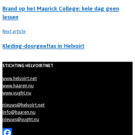
Brand op het Maurick College: hele dag geen
lessen
Next article
Kleding-doorgeeftas in Helvoirt
STICHTING HELVOIRTNET
www.helvoirt.net
www.haaren.nu
www.vught.nu
nieuws@helvoirt.net
info@haaren.nu
nieuws@vught.nu