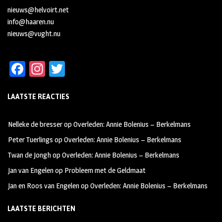
nieuws@helvoirt.net
info@haaren.nu
nieuws@vught.nu
Fa
In
T
ce
st
wi
LAATSTE REACTIES
b
ag
tt
oo
ra
er
Nelleke de bresser
op
Overleden: Annie Bolenius – Berkelmans
k
m
Peter Tuerlings
op
Overleden: Annie Bolenius – Berkelmans
Twan de Jongh
op
Overleden: Annie Bolenius – Berkelmans
Jan van Engelen
op
Probleem met de Geldmaat
Jan en Roos van Engelen
op
Overleden: Annie Bolenius – Berkelmans
LAATSTE BERICHTEN