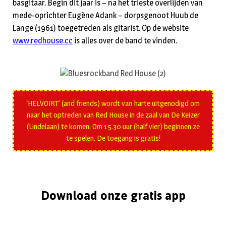
basgitaar. Begin dit jaar is – na het trieste overlijden van
mede-oprichter Eugène Adank – dorpsgenoot Huub de
Lange (1961) toegetreden als gitarist. Op de website
www.redhouse.cc
is alles over de band te vinden.
‘HELVOIRT’ (and friends) wordt van harte uitgenodigd om
naar het optreden van Red House in de zaal van De Keizer
(Lindelaan) te komen. Om 15.30 uur (half vier) beginnen ze
te spelen. De toegang is gratis!
Download onze gratis app