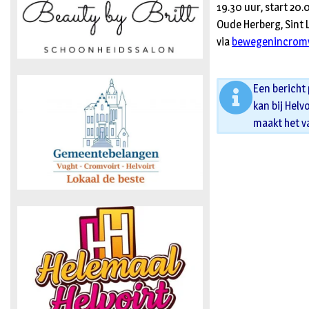
19.30 uur, start 20.
Oude Herberg, Sint
via
bewegenincromv
Een bericht
kan bij Helv
maakt het v