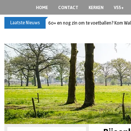
HOME
CONTACT
KERKEN
V55+
Laatste Nieuws
60+ en nog zin om te voetballen? Kom Wal