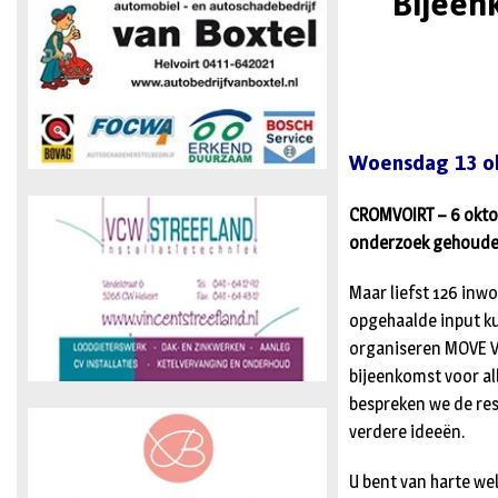
Bijeen
Woensdag 13 o
CROMVOIRT – 6 okto
onderzoek gehouden
Maar liefst 126 in
opgehaalde input ku
organiseren MOVE 
bijeenkomst voor al
bespreken we de re
verdere ideeën.
U bent van harte we