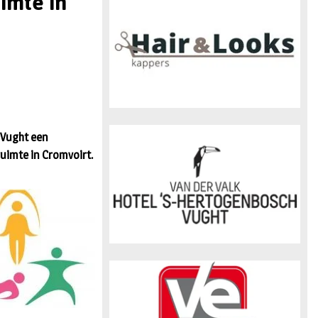
imte in
n
 Vught een
uimte in Cromvoirt.