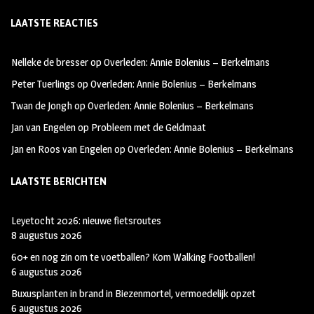
ce
st
wi
LAATSTE REACTIES
b
ag
tt
oo
ra
er
Nelleke de bresser
op
Overleden: Annie Bolenius – Berkelmans
k
m
Peter Tuerlings
op
Overleden: Annie Bolenius – Berkelmans
Twan de Jongh
op
Overleden: Annie Bolenius – Berkelmans
Jan van Engelen
op
Probleem met de Geldmaat
Jan en Roos van Engelen
op
Overleden: Annie Bolenius – Berkelmans
LAATSTE BERICHTEN
Leyetocht 2026: nieuwe fietsroutes
8 augustus 2026
60+ en nog zin om te voetballen? Kom Walking Footballen!
6 augustus 2026
Buxusplanten in brand in Biezenmortel, vermoedelijk opzet
6 augustus 2026