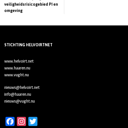
veiligheidsrisicogebied PI en
omgeving
STICHTING HELVOIRTNET
www.helvoirt.net
www.haaren.nu
www.vught.nu
nieuws@helvoirt.net
info@haaren.nu
nieuws@vught.nu
Fa
In
T