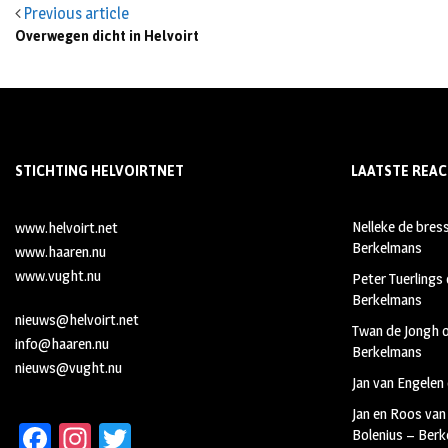
Previous article
Overwegen dicht in Helvoirt
STICHTING HELVOIRTNET
LAATSTE REAC
Nelleke de bres
www.helvoirt.net
Berkelmans
www.haaren.nu
www.vught.nu
Peter Tuerlings
Berkelmans
nieuws@helvoirt.net
Twan de Jongh
info@haaren.nu
Berkelmans
nieuws@vught.nu
Jan van Engelen
Jan en Roos van
Fa
In
T
Bolenius – Ber