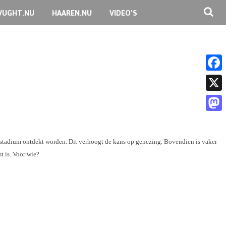
VUGHT.NU
HAAREN.NU
VIDEO’S
F
a
X
c
M
e
a
 stadium ontdekt worden. Dit verhoogt de kans op genezing. Bovendien is vaker
b
s
t is. Voor wie?
o
t
o
o
k
d
o