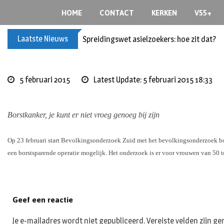
Skip
HOME
CONTACT
KERKEN
V55+
to
content
Laatste Nieuws
Spreidingswet asielzoekers: hoe zit dat?
5 februari 2015
Latest Update: 5 februari 2015 18:33
Borstkanker, je kunt er niet vroeg genoeg bij zijn
Op 23 februari start Bevolkingsonderzoek Zuid met het bevolkingsonderzoek bo
een borstsparende operatie mogelijk. Het onderzoek is er voor vrouwen van 50 to
Geef een reactie
Je e-mailadres wordt niet gepubliceerd.
Vereiste velden zijn 