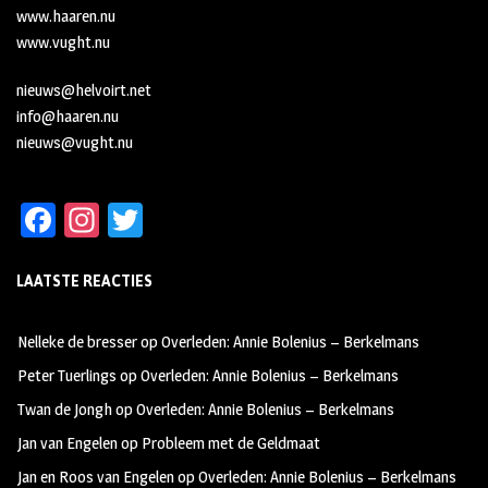
www.haaren.nu
www.vught.nu
nieuws@helvoirt.net
info@haaren.nu
nieuws@vught.nu
Fa
In
T
ce
st
wi
LAATSTE REACTIES
b
ag
tt
oo
ra
er
Nelleke de bresser
op
Overleden: Annie Bolenius – Berkelmans
k
m
Peter Tuerlings
op
Overleden: Annie Bolenius – Berkelmans
Twan de Jongh
op
Overleden: Annie Bolenius – Berkelmans
Jan van Engelen
op
Probleem met de Geldmaat
Jan en Roos van Engelen
op
Overleden: Annie Bolenius – Berkelmans