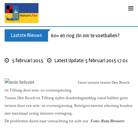
S
k
i
p
t
Laatste Nieuws
60+ en nog zin om te voetballen? Kom Wal
o
c
o
5 februari 2015
Latest Update: 5 februari 2015 17:01
n
t
e
Geen treinen tussen Den Bosch
n
en Tilburg door sein- en overwegstoring
t
Tussen Den Bosch en Tilburg rijden donderdagmiddag vanaf halfzes geen
treinen door een sein- en overwegstoring. Reizigers moeten rekening houden
met maximaal zestig minuten vertraging.
De problemen duren naar verwachting tot acht uur.
Foto: Rens Bressers