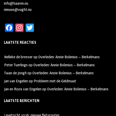
info@haaren.nu
nieuws@vught.nu
Fa
In
T
ce
st
wi
LAATSTE REACTIES
b
ag
tt
oo
ra
er
Nelleke de bresser
op
Overleden: Annie Bolenius – Berkelmans
k
m
Peter Tuerlings
op
Overleden: Annie Bolenius – Berkelmans
Twan de Jongh
op
Overleden: Annie Bolenius – Berkelmans
Jan van Engelen
op
Probleem met de Geldmaat
Jan en Roos van Engelen
op
Overleden: Annie Bolenius – Berkelmans
LAATSTE BERICHTEN
Leyetocht 2026: nieuwe fietsroutes