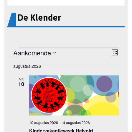
De Klender