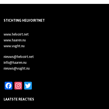
STICHTING HELVOIRTNET
www.helvoirt.net
www.haaren.nu
www.vught.nu
nieuws@helvoirt.net
info@haaren.nu
nieuws@vught.nu
Fa
In
T
ce
st
wi
LAATSTE REACTIES
b
ag
tt
oo
ra
er