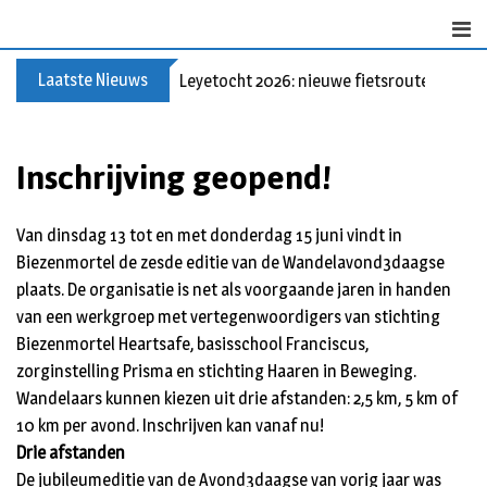
S
k
i
Laatste Nieuws
Leyetocht 2026: nieuwe fietsroutes
p
t
o
Inschrijving geopend!
c
o
n
Van dinsdag 13 tot en met donderdag 15 juni vindt in
t
Biezenmortel de zesde editie van de Wandelavond3daagse
e
plaats. De organisatie is net als voorgaande jaren in handen
n
van een werkgroep met vertegenwoordigers van stichting
t
Biezenmortel Heartsafe, basisschool Franciscus,
zorginstelling Prisma en stichting Haaren in Beweging.
Wandelaars kunnen kiezen uit drie afstanden: 2,5 km, 5 km of
10 km per avond. Inschrijven kan vanaf nu!
Drie afstanden
De jubileumeditie van de Avond3daagse van vorig jaar was