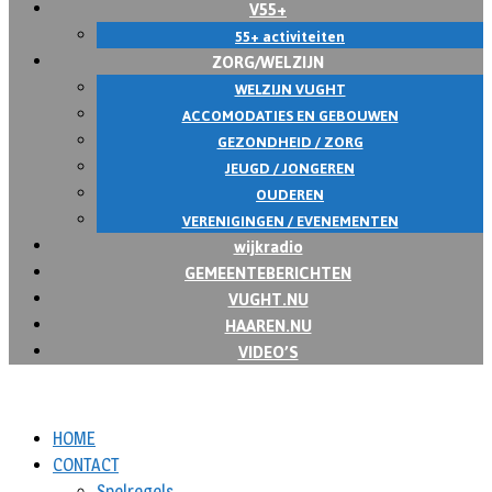
V55+
55+ activiteiten
ZORG/WELZIJN
WELZIJN VUGHT
ACCOMODATIES EN GEBOUWEN
GEZONDHEID / ZORG
JEUGD / JONGEREN
OUDEREN
VERENIGINGEN / EVENEMENTEN
wijkradio
GEMEENTEBERICHTEN
VUGHT.NU
HAAREN.NU
VIDEO’S
HOME
CONTACT
Spelregels