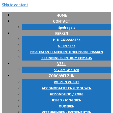
Skip to content
HOME
CONTACT
Spelregels
KERKEN
H. NICOLAASKERK
OPEN KERK
PROTESTANTE GEMEENTE HELEVOIRT-HAAREN
BEZINNINGSCENTRUM EMMAUS
V55+
55+ activiteiten
ZORG/WELZIJN
WELZIJN VUGHT
ACCOMODATIES EN GEBOUWEN
GEZONDHEID / ZORG
JEUGD / JONGEREN
OUDEREN
VERENIGINGEN / EVENEMENTEN