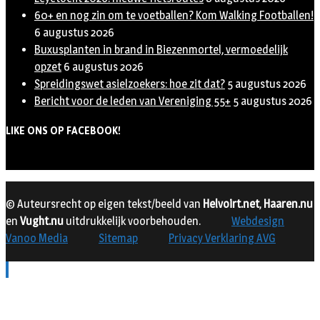
60+ en nog zin om te voetballen? Kom Walking Footballen!
6 augustus 2026
Buxusplanten in brand in Biezenmortel, vermoedelijk
opzet
6 augustus 2026
Spreidingswet asielzoekers: hoe zit dat?
5 augustus 2026
Bericht voor de leden van Vereniging 55+
5 augustus 2026
LIKE ONS OP FACEBOOK!
© Auteursrecht op eigen tekst/beeld van
Helvoirt.net
,
Haaren.nu
en
Vught.nu
uitdrukkelijk voorbehouden.
Webdesign
Vanoo Media
Sitemap
Privacy Verklaring AVG