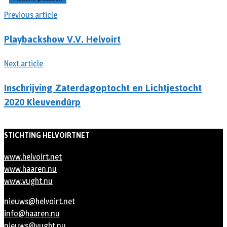
Previous article
Playbackshow V.V. Helvoirt
Next article
Inschrijving Zaterdagoptocht en Lichtjestocht
2020 Kleuvendûrp
STICHTING HELVOIRTNET
www.helvoirt.net
www.haaren.nu
www.vught.nu
nieuws@helvoirt.net
info@haaren.nu
nieuws@vught.nu