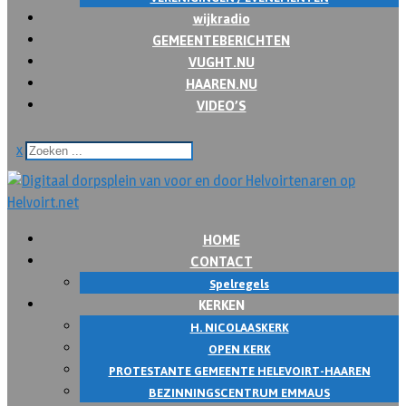
wijkradio
GEMEENTEBERICHTEN
VUGHT.NU
HAAREN.NU
VIDEO’S
x
HOME
CONTACT
Spelregels
KERKEN
H. NICOLAASKERK
OPEN KERK
PROTESTANTE GEMEENTE HELEVOIRT-HAAREN
BEZINNINGSCENTRUM EMMAUS