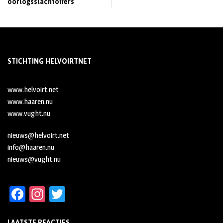
oorlogsslachtoffers
STICHTING HELVOIRTNET
www.helvoirt.net
www.haaren.nu
www.vught.nu
nieuws@helvoirt.net
info@haaren.nu
nieuws@vught.nu
Fa
In
T
ce
st
wi
LAATSTE REACTIES