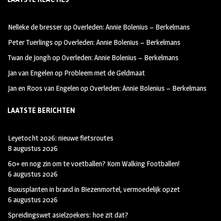
b
ag
tt
oo
ra
er
Nelleke de bresser
op
Overleden: Annie Bolenius – Berkelmans
k
m
Peter Tuerlings
op
Overleden: Annie Bolenius – Berkelmans
Twan de Jongh
op
Overleden: Annie Bolenius – Berkelmans
Jan van Engelen
op
Probleem met de Geldmaat
Jan en Roos van Engelen
op
Overleden: Annie Bolenius – Berkelmans
LAATSTE BERICHTEN
Leyetocht 2026: nieuwe fietsroutes
8 augustus 2026
60+ en nog zin om te voetballen? Kom Walking Footballen!
6 augustus 2026
Buxusplanten in brand in Biezenmortel, vermoedelijk opzet
6 augustus 2026
Spreidingswet asielzoekers: hoe zit dat?