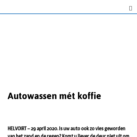
Autowassen mét koffie
HELVOIRT – 29 april 2020. Is uw auto ook zo vies geworden
van het zand en de regen? Komt u liever de deur niet uit om