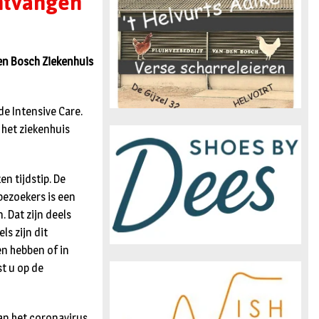
ntvangen
n
en Bosch Ziekenhuis
de Intensive Care.
 het ziekenhuis
n tijdstip. De
bezoekers is een
 Dat zijn deels
s zijn dit
n hebben of in
st u op de
an het coronavirus