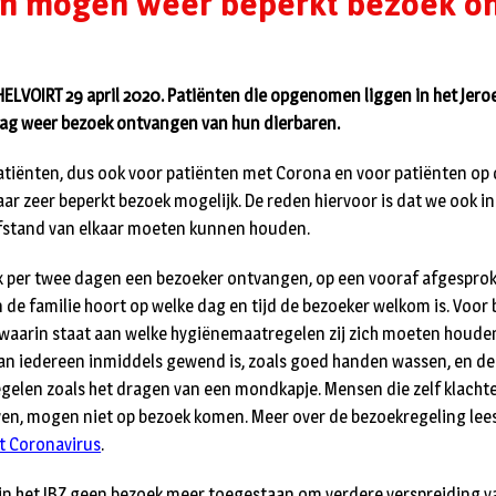
en mogen weer beperkt bezoek o
LVOIRT 29 april 2020. Patiënten die opgenomen liggen in het Jero
g weer bezoek ontvangen van hun dierbaren.
 patiënten, dus ook voor patiënten met Corona en voor patiënten op 
ar zeer beperkt bezoek mogelijk. De reden hiervoor is dat we ook in
fstand van elkaar moeten kunnen houden.
 per twee dagen een bezoeker ontvangen, op een vooraf afgesproke
de familie hoort op welke dag en tijd de bezoeker welkom is. Voor 
waarin staat aan welke hygiënemaatregelen zij zich moeten houden.
 iedereen inmiddels gewend is, zoals goed handen wassen, en deel
elen zoals het dragen van een mondkapje. Mensen die zelf klachte
ijven, mogen niet op bezoek komen. Meer over de bezoekregeling lee
t Coronavirus
.
in het JBZ geen bezoek meer toegestaan om verdere verspreiding v