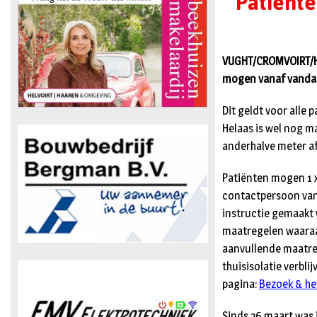
Patiënt
VUGHT/CROMVOIRT/HE
mogen vanaf vandaa
Dit geldt voor alle
Helaas is wel nog ma
anderhalve meter a
Patiënten mogen 1 x
contactpersoon van 
instructie gemaakt 
maatregelen waaraan
aanvullende maatreg
thuisisolatie verbl
pagina:
Bezoek & he
Sinds 26 maart was 