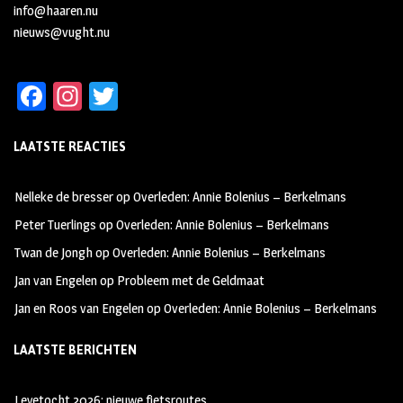
info@haaren.nu
nieuws@vught.nu
Fa
In
T
ce
st
wi
LAATSTE REACTIES
b
ag
tt
oo
ra
er
Nelleke de bresser
op
Overleden: Annie Bolenius – Berkelmans
k
m
Peter Tuerlings
op
Overleden: Annie Bolenius – Berkelmans
Twan de Jongh
op
Overleden: Annie Bolenius – Berkelmans
Jan van Engelen
op
Probleem met de Geldmaat
Jan en Roos van Engelen
op
Overleden: Annie Bolenius – Berkelmans
LAATSTE BERICHTEN
Leyetocht 2026: nieuwe fietsroutes