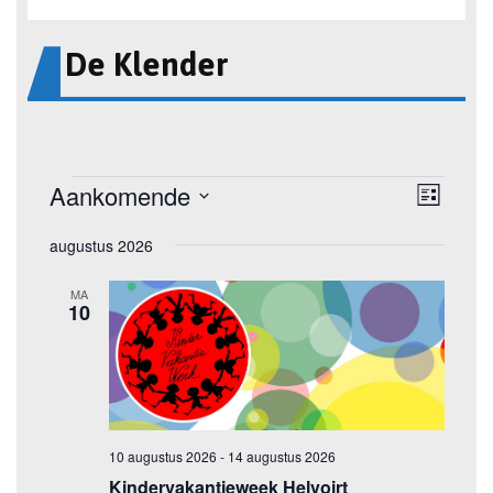
De Klender