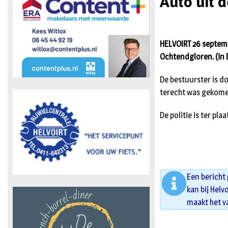
Auto uit 
HELVOIRT 26 septemb
Ochtendgloren. (in 
De bestuurster is d
terecht was gekomen
De politie is ter p
Een bericht
kan bij Helv
maakt het v