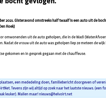
de bocht gevlogen.
er 2021. Gisteravond omstreeks half twaalf is een auto uit de boch
Den Hoek)
oor omwonenden uit de auto geholpen, die in de Wadi (WaterAfvoerD
. Nadat de vrouw uit de auto was geholpen liep ze meteen de wijk i
laatse gekomen en in gesprek gegaan met de chauffeuse.
 plaatsen, een mededeling doen, familiebericht doorgeven of veren
oirtNet. Tevens zijn wij altijd op zoek naar het laatste nieuws. (een f
aak leuker). Mailen maar!
nieuws@helvoirt.net