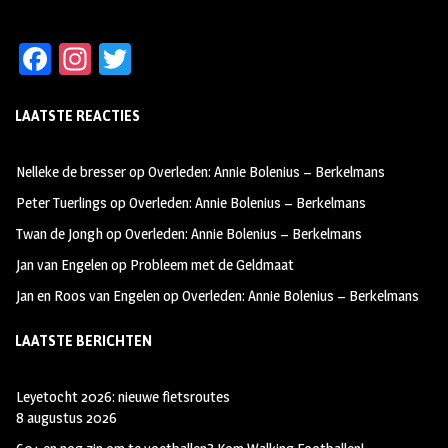
Fa
In
T
ce
st
wi
LAATSTE REACTIES
b
ag
tt
oo
ra
er
Nelleke de bresser
op
Overleden: Annie Bolenius – Berkelmans
k
m
Peter Tuerlings
op
Overleden: Annie Bolenius – Berkelmans
Twan de Jongh
op
Overleden: Annie Bolenius – Berkelmans
Jan van Engelen
op
Probleem met de Geldmaat
Jan en Roos van Engelen
op
Overleden: Annie Bolenius – Berkelmans
LAATSTE BERICHTEN
Leyetocht 2026: nieuwe fietsroutes
8 augustus 2026