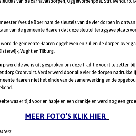
sleutels van de carnavalsdorpen, Oggelvorsenpoel, Struivendurp, K
ester Yves de Boer nam de sleutels van de vier dorpen in ontvang
estaan van de gemeente Haaren dat deze sleutel teruggave plaats vo
21 word de gemeente Haaren opgeheven en zullen de dorpen over ga
sterwijk, Vught en Tilburg.
urp werd de wens uit gesproken om deze traditie voort te zetten b
t dorp Cromvoirt. Verder werd door alle vier de dorpen nadrukkeli
emeente Haaren niet het einde van de samenwerking en de opgebo
ekend.
deelte was er tijd voor en hapje en een drankje en werd nog een gr
MEER FOTO’S KLIK HIER
esters