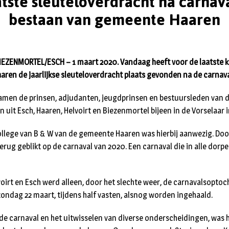
atste sleuteloverdracht na carnava
bestaan van gemeente Haaren
EZENMORTEL/ESCH – 1 maart 2020. Vandaag heeft voor de laatste ke
ren de jaarlijkse sleuteloverdracht plaats gevonden na de carnava
en de prinsen, adjudanten, jeugdprinsen en bestuursleden van 
 uit Esch, Haaren, Helvoirt en Biezenmortel bijeen in de Vorselaar 
college van B & W van de gemeente Haaren was hierbij aanwezig. Doo
erug geblikt op de carnaval van 2020. Een carnaval die in alle dorp
oirt en Esch werd alleen, door het slechte weer, de carnavalsoptoch
zondag 22 maart, tijdens half vasten, alsnog worden ingehaald.
de carnaval en het uitwisselen van diverse onderscheidingen, was h