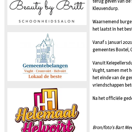
terug geven van de 
Kleuvendurp.
Waarnemend burgeme
het laatst in het b
Vanaf 1 januari 20
gemeentes Boxtel, Oi
Vanuit Keiepellersd
Vught, samen met he
het einde van de g
vriendschappen bet
Na het officiële ge
Bron/foto’s Bart Me