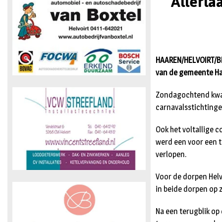
Allerla
HAAREN/HELVOIRT/BI
van de gemeente Haa
Zondagochtend kwam
carnavalsstichtingen
Ook het voltallige 
werd een voor een t
verlopen.
Voor de dorpen Helv
in beide dorpen op 
Na een terugblik op 