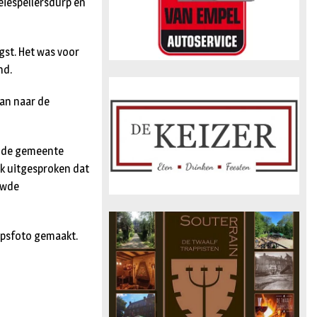
eiespellersdurp en
st. Het was voor
nd.
an naar de
ij de gemeente
jk uitgesproken dat
uwde
oepsfoto gemaakt.