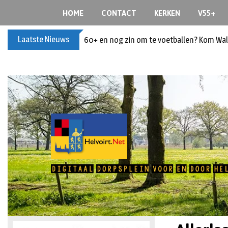
HOME
CONTACT
KERKEN
V55+
Laatste Nieuws
60+ en nog zin om te voetballen? Kom Wal