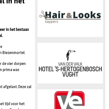
l in het
n
er in het bestaan
l.
de
in Biezenmortel.
r de vier dorpen
en prima was
t afgelast. Deze zal
et tijd voor het