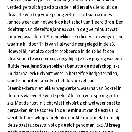
verdedigers zich goed staande hield en al vallend uit de
draai Helvoirt op voorsprong zette; 0-1. Daarna moest
Jannes weer aan het werk op het schot van Tjeerd Bron. Een
doeltrap van diezelfde Jannes was in de 36e minuut wat
minder, waardoor L Steenbekkers z’n broer kon wegsturen,
waarna hij door Thijs van Hal werd neergelegd in de 16.
Hoewel hij het al 2x eerder probeerde in de 1e helft een
strafschop te verdienen, kreeg hij bij z’n 3e poging wel een
fluitje mee. Jens Steenbekkers benutte de strafschop; 1-1.
En daarna leek Helvoirt weer in hetzelfde liedje te vallen,
want 4 minuten later kon het de voorzet van L
Steenbekkers niet lekker wegwerken, waarna van Boxtel in
de kluts via een Helvoirt speler Alem op voorsprong zette;
2-1. Met de rust in zicht wist Helvoirt zich wel weer snel te
herpakken én te scoren. In de 1e minuut van de extra tijd
werd de hoekschop van Noah door Menno van Hattum bij
de 2e paal succesvol vol op de slof genomen; 2-2. Al kreeg