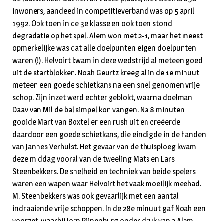
inwoners, aandeed in competitieverband was op 5 april
1992. Ook toen in de 3e klasse en ook toen stond
degradatie op het spel. Alem won met 2-1, maar het meest
opmerkelijke was dat alle doelpunten eigen doelpunten
waren (!). Helvoirt kwam in deze wedstrijd al meteen goed
uit de startblokken. Noah Geurtz kreeg al in de 1e minuut
meteen een goede schietkans na een snel genomen vrije
schop. Zijn inzet werd echter geblokt, waarna doelman
Daav van Mil de bal simpel kon vangen. Na 8 minuten
gooide Mart van Boxtel er een rush uit en creëerde
daardoor een goede schietkans, die eindigde in de handen
van Jannes Verhulst. Het gevaar van de thuisploeg kwam
deze middag vooral van de tweeling Mats en Lars
Steenbekkers. De snelheid en techniek van beide spelers
waren een wapen waar Helvoirt het vaak moeilijk meehad.
M. Steenbekkers was ook gevaarlijk met een aantal
indraaiende vrije schoppen. In de 28e minuut gaf Noah een
voorzet, waarbij Jorn Pijnenburg onder druk van 2 Alem