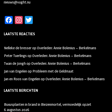
nieuws@vught.nu
Fa
In
T
ce
st
wi
LAATSTE REACTIES
b
ag
tt
oo
ra
er
Nelleke de bresser
op
Overleden: Annie Bolenius – Berkelmans
k
m
Peter Tuerlings
op
Overleden: Annie Bolenius – Berkelmans
Twan de Jongh
op
Overleden: Annie Bolenius – Berkelmans
Jan van Engelen
op
Probleem met de Geldmaat
Jan en Roos van Engelen
op
Overleden: Annie Bolenius – Berkelmans
LAATSTE BERICHTEN
Buxusplanten in brand in Biezenmortel, vermoedelijk opzet
6 augustus 2026