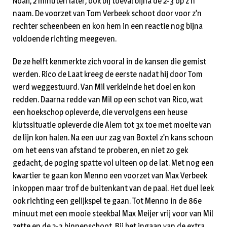
Noah, 2 minuten later, ook bij toeval bijna de 2-3 op z’n
naam. De voorzet van Tom Verbeek schoot door voor z’n
rechter scheenbeen en kon hem in een reactie nog bijna
voldoende richting meegeven.
De 2e helft kenmerkte zich vooral in de kansen die gemist
werden. Rico de Laat kreeg de eerste nadat hij door Tom
werd weggestuurd. Van Mil verkleinde het doel en kon
redden. Daarna redde van Mil op een schot van Rico, wat
een hoekschop opleverde, die vervolgens een heuse
klutssituatie opleverde die Alem tot 3x toe met moeite van
de lijn kon halen. Na een uur zag van Boxtel z’n kans schoon
om het eens van afstand te proberen, en niet zo gek
gedacht, de poging spatte vol uiteen op de lat. Met nog een
kwartier te gaan kon Menno een voorzet van Max Verbeek
inkoppen maar trof de buitenkant van de paal. Het duel leek
ook richting een gelijkspel te gaan. Tot Menno in de 86e
minuut met een mooie steekbal Max Meijer vrij voor van Mil
zette en de 2-3 binnenschoot. Bij het ingaan van de extra