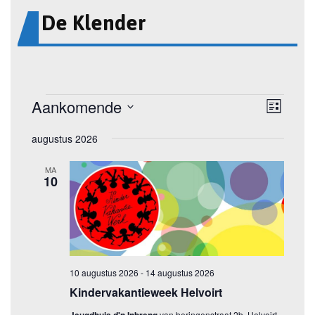
De Klender