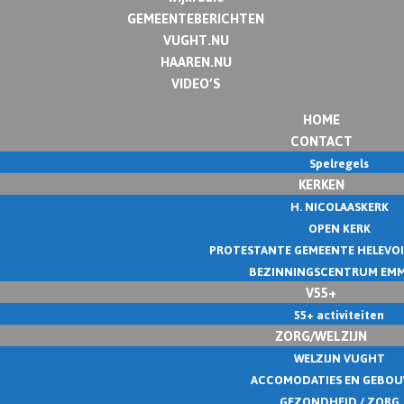
GEMEENTEBERICHTEN
VUGHT.NU
HAAREN.NU
VIDEO’S
HOME
CONTACT
Spelregels
KERKEN
H. NICOLAASKERK
OPEN KERK
PROTESTANTE GEMEENTE HELEVO
BEZINNINGSCENTRUM EM
V55+
55+ activiteiten
ZORG/WELZIJN
WELZIJN VUGHT
ACCOMODATIES EN GEBO
GEZONDHEID / ZORG