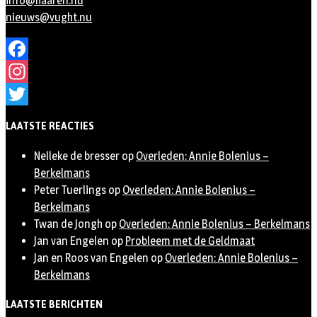
info@haaren.nu
nieuws@vught.nu
Facebook
Instagram
Twitter
LAATSTE REACTIES
Nelleke de bresser
op
Overleden: Annie Bolenius –
Berkelmans
Peter Tuerlings
op
Overleden: Annie Bolenius –
Berkelmans
Twan de Jongh
op
Overleden: Annie Bolenius – Berkelmans
Jan van Engelen
op
Probleem met de Geldmaat
Jan en Roos van Engelen
op
Overleden: Annie Bolenius –
Berkelmans
LAATSTE BERICHTEN