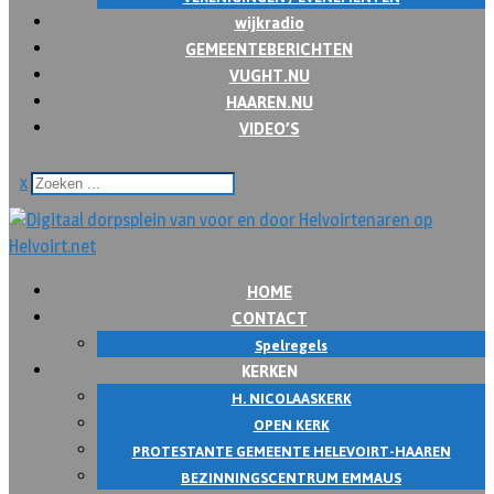
wijkradio
GEMEENTEBERICHTEN
VUGHT.NU
HAAREN.NU
VIDEO’S
x
HOME
CONTACT
Spelregels
KERKEN
H. NICOLAASKERK
OPEN KERK
PROTESTANTE GEMEENTE HELEVOIRT-HAAREN
BEZINNINGSCENTRUM EMMAUS