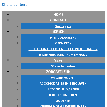
Skip to content
HOME
CONTACT
Spelregels
KERKEN
H. NICOLAASKERK
OPEN KERK
PROTESTANTE GEMEENTE HELEVOIRT-HAAREN
BEZINNINGSCENTRUM EMMAUS
V55+
55+ activiteiten
ZORG/WELZIJN
WELZIJN VUGHT
ACCOMODATIES EN GEBOUWEN
GEZONDHEID / ZORG
JEUGD / JONGEREN
OUDEREN
VERENIGINGEN / EVENEMENTEN