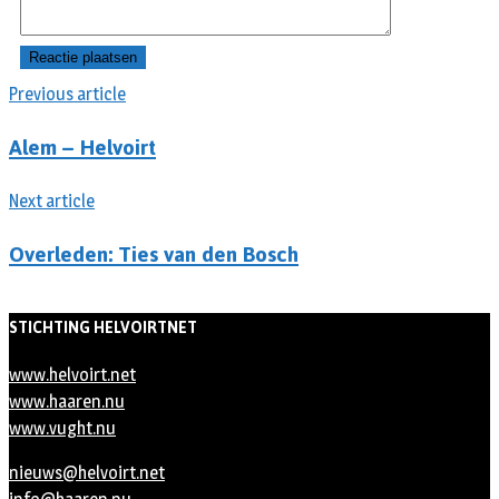
Previous article
Alem – Helvoirt
Next article
Overleden: Ties van den Bosch
STICHTING HELVOIRTNET
www.helvoirt.net
www.haaren.nu
www.vught.nu
nieuws@helvoirt.net