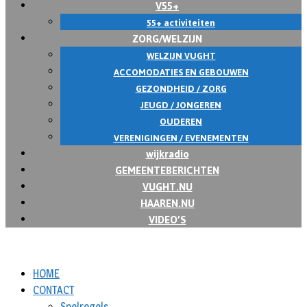
V55+
55+ activiteiten
ZORG/WELZIJN
WELZIJN VUGHT
ACCOMODATIES EN GEBOUWEN
GEZONDHEID / ZORG
JEUGD / JONGEREN
OUDEREN
VERENIGINGEN / EVENEMENTEN
wijkradio
GEMEENTEBERICHTEN
VUGHT.NU
HAAREN.NU
VIDEO’S
HOME
CONTACT
Spelregels