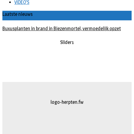
VIDEO’S
Laatste nieuws
Buxusplanten in brand in Biezenmortel, vermoedelijk opzet
Slider1
logo-herpten.fw