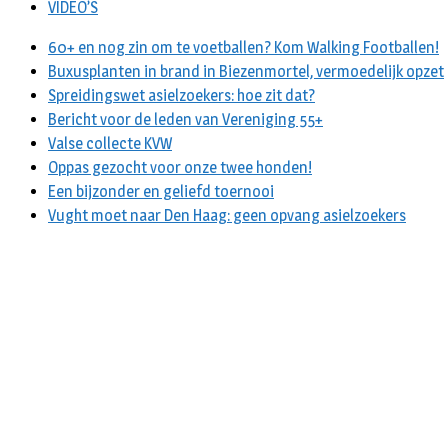
VIDEO’S
60+ en nog zin om te voetballen? Kom Walking Footballen!
Buxusplanten in brand in Biezenmortel, vermoedelijk opzet
Spreidingswet asielzoekers: hoe zit dat?
Bericht voor de leden van Vereniging 55+
Valse collecte KVW
Oppas gezocht voor onze twee honden!
Een bijzonder en geliefd toernooi
Vught moet naar Den Haag: geen opvang asielzoekers