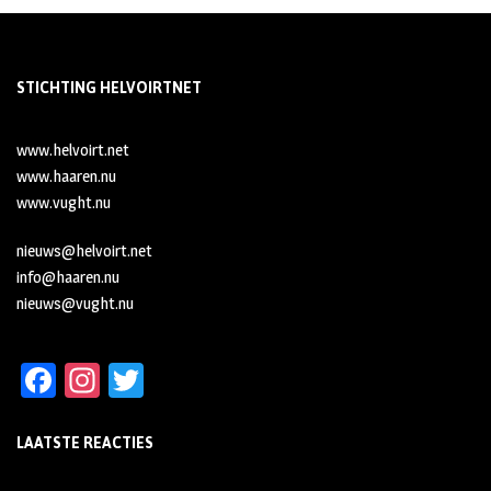
STICHTING HELVOIRTNET
www.helvoirt.net
www.haaren.nu
www.vught.nu
nieuws@helvoirt.net
info@haaren.nu
nieuws@vught.nu
Fa
In
T
ce
st
wi
LAATSTE REACTIES
b
ag
tt
oo
ra
er