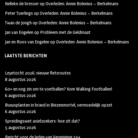
Nelleke de bresser
op
Overleden: Annie Bolenius – Berkelmans
k
m
Peter Tuerlings
op
Overleden: Annie Bolenius – Berkelmans
Twan de Jongh
op
Overleden: Annie Bolenius – Berkelmans
Jan van Engelen
op
Probleem met de Geldmaat
Jan en Roos van Engelen
op
Overleden: Annie Bolenius – Berkelmans
LAATSTE BERICHTEN
Leyetocht 2026: nieuwe fietsroutes
8 augustus 2026
60+ en nog zin om te voetballen? Kom Walking Footballen!
6 augustus 2026
Buxusplanten in brand in Biezenmortel, vermoedelijk opzet
6 augustus 2026
Spreidingswet asielzoekers: hoe zit dat?
5 augustus 2026
Bericht voor de leden van Vereniging 55+