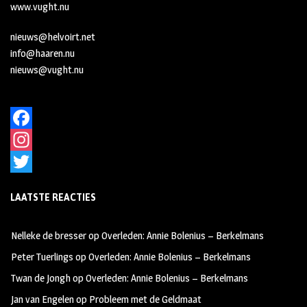
www.vught.nu
nieuws@helvoirt.net
info@haaren.nu
nieuws@vught.nu
F
a
I
c
n
T
LAATSTE REACTIES
e
s
w
b
t
i
Nelleke de bresser
op
Overleden: Annie Bolenius – Berkelmans
o
a
t
Peter Tuerlings
op
Overleden: Annie Bolenius – Berkelmans
o
g
t
Twan de Jongh
op
Overleden: Annie Bolenius – Berkelmans
k
r
e
Jan van Engelen
op
Probleem met de Geldmaat