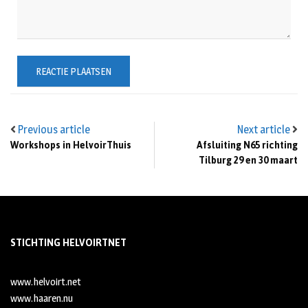
Previous article
Next article
Workshops in HelvoirThuis
Afsluiting N65 richting
Tilburg 29 en 30 maart
STICHTING HELVOIRTNET
www.helvoirt.net
www.haaren.nu