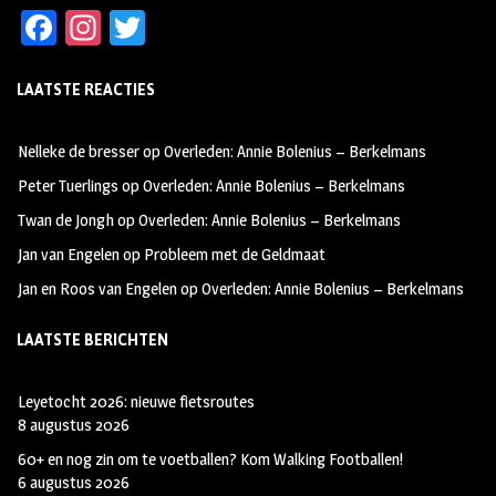
Fa
In
T
ce
st
wi
LAATSTE REACTIES
b
ag
tt
oo
ra
er
Nelleke de bresser
op
Overleden: Annie Bolenius – Berkelmans
k
m
Peter Tuerlings
op
Overleden: Annie Bolenius – Berkelmans
Twan de Jongh
op
Overleden: Annie Bolenius – Berkelmans
Jan van Engelen
op
Probleem met de Geldmaat
Jan en Roos van Engelen
op
Overleden: Annie Bolenius – Berkelmans
LAATSTE BERICHTEN
Leyetocht 2026: nieuwe fietsroutes
8 augustus 2026
60+ en nog zin om te voetballen? Kom Walking Footballen!
6 augustus 2026