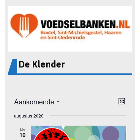
De Klender