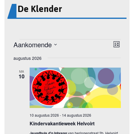
De Klender