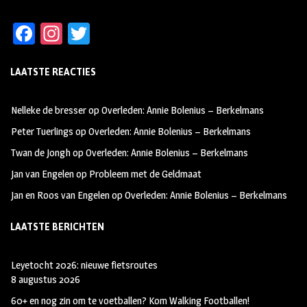
Fa
In
T
ce
st
wi
LAATSTE REACTIES
b
ag
tt
oo
ra
er
Nelleke de bresser
op
Overleden: Annie Bolenius – Berkelmans
k
m
Peter Tuerlings
op
Overleden: Annie Bolenius – Berkelmans
Twan de Jongh
op
Overleden: Annie Bolenius – Berkelmans
Jan van Engelen
op
Probleem met de Geldmaat
Jan en Roos van Engelen
op
Overleden: Annie Bolenius – Berkelmans
LAATSTE BERICHTEN
Leyetocht 2026: nieuwe fietsroutes
8 augustus 2026
60+ en nog zin om te voetballen? Kom Walking Footballen!