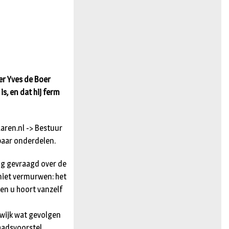
n
r Yves de Boer
s, en dat hij ferm
aren.nl -> Bestuur
paar onderdelen.
ing gevraagd over de
 niet vermurwen: het
en u hoort vanzelf
wijk wat gevolgen
aadsvoorstel.