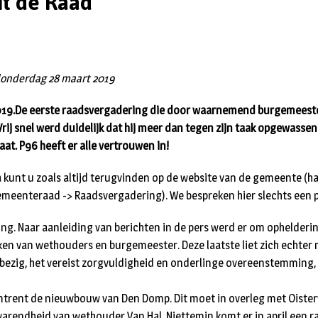
it de Raad
onderdag 28 maart 2019
 2019.De eerste raadsvergadering die door waarnemend burgemeeste
ij snel werd duidelijk dat hij meer dan tegen zijn taak opgewassen i
aat. P96 heeft er alle vertrouwen in!
 kunt u zoals altijd terugvinden op de website van de gemeente (ha
emeenteraad -> Raadsvergadering). We bespreken hier slechts een 
ling. Naar aanleiding van berichten in de pers werd er om ophelder
ken van wethouders en burgemeester. Deze laatste liet zich echter
 bezig, het vereist zorgvuldigheid en onderlinge overeenstemming, 
mtrent de nieuwbouw van Den Domp. Dit moet in overleg met Oister
varendheid van wethouder Van Hal. Niettemin komt er in april een r