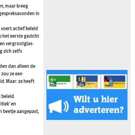
en, maar kreeg
l gespreksavonden in
oert actief beleid
p het eerste gezicht
een vergrootglas-
 zich zelfs
den dan alleen de
r zou ze een
id. Maar: ze heeft
 beleid.
tiek’ en
n beetje aangepast,