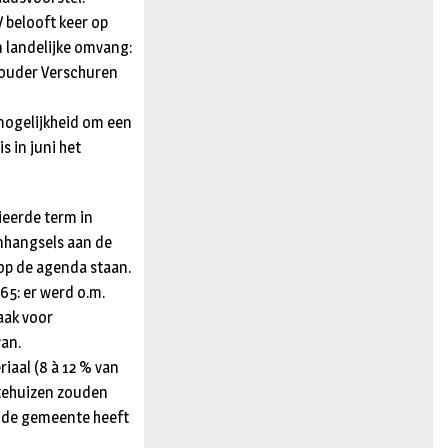
 belooft keer op
n landelijke omvang:
thouder Verschuren
 mogelijkheid om een
s in juni het
ieerde term in
nhangsels aan de
 op de agenda staan.
N65: er werd o.m.
aak voor
van.
iaal (8 à 12 % van
stehuizen zouden
: de gemeente heeft