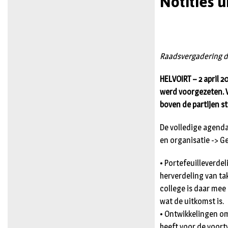
Notities u
Raadsvergadering d
HELVOIRT – 2 april
werd voorgezeten. Vr
boven de partijen st
De volledige agenda
en organisatie -> G
• Portefeuilleverde
herverdeling van ta
college is daar mee
wat de uitkomst is.
• Ontwikkelingen o
heeft voor de voort