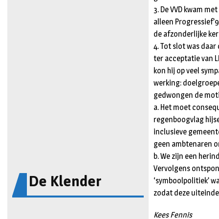
3. De VVD kwam met 
alleen Progressief’
de afzonderlijke k
4. Tot slot was daa
ter acceptatie van L
kon hij op veel sym
werking: doelgroepe
gedwongen de motie
a. Het moet conseq
regenboogvlag hijse
inclusieve gemeente 
geen ambtenaren om
b. We zijn een heri
Vervolgens ontspon 
De Klender
‘symboolpolitiek’ w
zodat deze uiteind
Kees Fennis