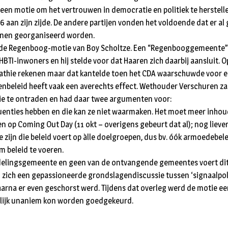
een motie om het vertrouwen in democratie en politiek te herstell
96 aan zijn zijde. De andere partijen vonden het voldoende dat er a
ernen georganiseerd worden.
r de Regenboog-motie van Boy Scholtze. Een “Regenbooggemeente” v
HBTI-inwoners en hij stelde voor dat Haaren zich daarbij aansluit. O
pathie rekenen maar dat kantelde toen het CDA waarschuwde voor 
nbeleid heeft vaak een averechts effect. Wethouder Verschuren zag
 te ontraden en had daar twee argumenten voor:
uenties hebben en die kan ze niet waarmaken. Het moet meer inhou
n op Coming Out Day (11 okt – overigens gebeurt dat al); nog lieve
zijn die beleid voert op àlle doelgroepen, dus bv. óók armoedebele
 beleid te voeren.
ndelingsgemeente en geen van de ontvangende gemeentes voert dit
zich een gepassioneerde grondslagendiscussie tussen ‘signaalpoli
aarna er even geschorst werd. Tijdens dat overleg werd de motie ee
elijk unaniem kon worden goedgekeurd.