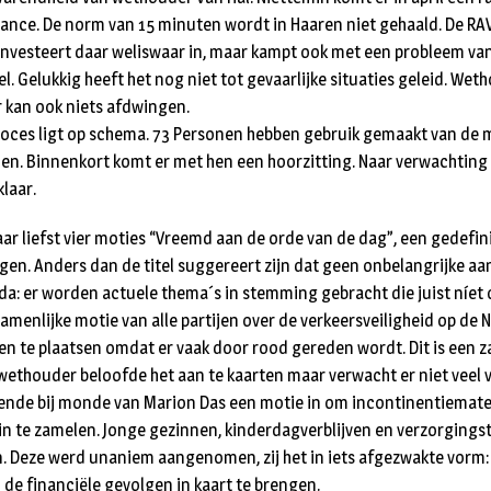
lance. De norm van 15 minuten wordt in Haaren niet gehaald. De RAV
investeert daar weliswaar in, maar kampt ook met een probleem va
l. Gelukkig heeft het nog niet tot gevaarlijke situaties geleid. We
r kan ook niets afdwingen.
proces ligt op schema. 73 Personen hebben gebruik gemaakt van de
nen. Binnenkort komt er met hen een hoorzitting. Naar verwachting i
laar.
aar liefst vier moties “Vreemd aan de orde van de dag”, een gedefin
n. Anders dan de titel suggereert zijn dat geen onbelangrijke aa
da: er worden actuele thema´s in stemming gebracht die juist níet
zamenlijke motie van alle partijen over de verkeersveiligheid op de 
len te plaatsen omdat er vaak door rood gereden wordt. Dit is een z
 wethouder beloofde het aan te kaarten maar verwacht er niet veel 
diende bij monde van Marion Das een motie in om incontinentiemater
t in te zamelen. Jonge gezinnen, kinderdagverblijven en verzorging
. Deze werd unaniem aangenomen, zij het in iets afgezwakte vorm
e financiële gevolgen in kaart te brengen.