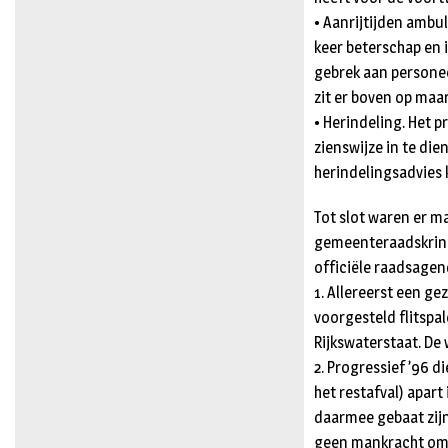
• Aanrijtijden ambu
keer beterschap en 
gebrek aan personee
zit er boven op maa
• Herindeling. Het 
zienswijze in te die
herindelingsadvies k
Tot slot waren er m
gemeenteraadskringe
officiële raadsagen
1. Allereerst een ge
voorgesteld flitspa
Rijkswaterstaat. De
2. Progressief ’96 
het restafval) apar
daarmee gebaat zijn
geen mankracht om d