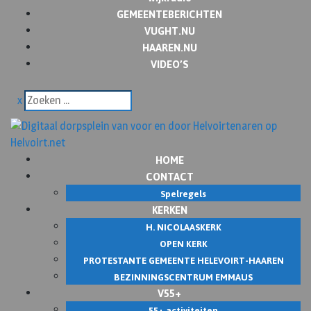
GEMEENTEBERICHTEN
VUGHT.NU
HAAREN.NU
VIDEO’S
x
HOME
CONTACT
Spelregels
KERKEN
H. NICOLAASKERK
OPEN KERK
PROTESTANTE GEMEENTE HELEVOIRT-HAAREN
BEZINNINGSCENTRUM EMMAUS
V55+
55+ activiteiten