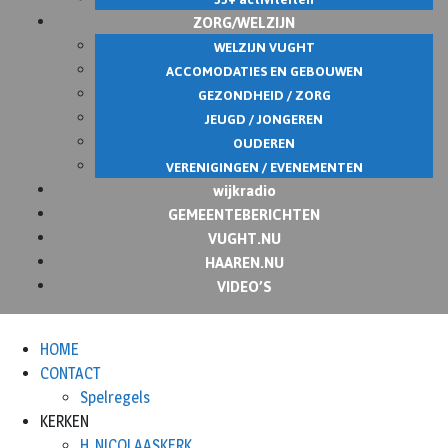
ZORG/WELZIJN
WELZIJN VUGHT
ACCOMODATIES EN GEBOUWEN
GEZONDHEID / ZORG
JEUGD / JONGEREN
OUDEREN
VERENIGINGEN / EVENEMENTEN
wijkradio
GEMEENTEBERICHTEN
VUGHT.NU
HAAREN.NU
VIDEO’S
HOME
CONTACT
Spelregels
KERKEN
H. NICOLAASKERK