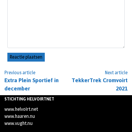
Previous article
Next article
Extra Plein Sportief in
TekkerTrek Cromvoirt
december
2021
STICHTING HELVOIRTNET
www.helvoirt.net
www.haaren.nu
www.vught.nu