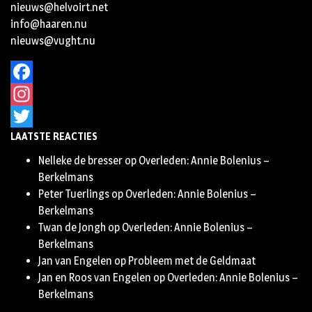
nieuws@helvoirt.net
info@haaren.nu
nieuws@vught.nu
Facebook
Instagram
LAATSTE REACTIES
Twitter
Nelleke de bresser
op
Overleden: Annie Bolenius –
Berkelmans
Peter Tuerlings
op
Overleden: Annie Bolenius –
Berkelmans
Twan de Jongh
op
Overleden: Annie Bolenius –
Berkelmans
Jan van Engelen
op
Probleem met de Geldmaat
Jan en Roos van Engelen
op
Overleden: Annie Bolenius –
Berkelmans