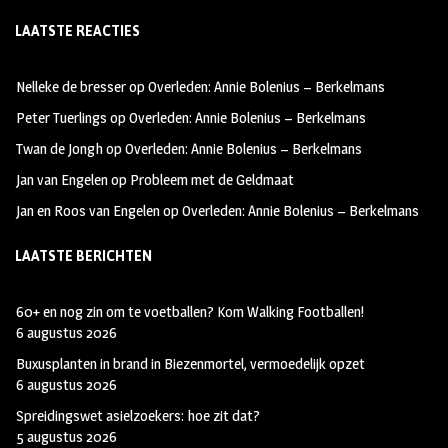
ce
st
wi
LAATSTE REACTIES
b
ag
tt
oo
ra
er
Nelleke de bresser
op
Overleden: Annie Bolenius – Berkelmans
k
m
Peter Tuerlings
op
Overleden: Annie Bolenius – Berkelmans
Twan de Jongh
op
Overleden: Annie Bolenius – Berkelmans
Jan van Engelen
op
Probleem met de Geldmaat
Jan en Roos van Engelen
op
Overleden: Annie Bolenius – Berkelmans
LAATSTE BERICHTEN
60+ en nog zin om te voetballen? Kom Walking Footballen!
6 augustus 2026
Buxusplanten in brand in Biezenmortel, vermoedelijk opzet
6 augustus 2026
Spreidingswet asielzoekers: hoe zit dat?
5 augustus 2026