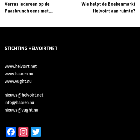
Verras iedereen op de
Wie helpt de Boekenmarkt
Paasbrunch eens met….
Helvoirt aan ruimte?
STICHTING HELVOIRTNET
www.helvoirt.net
www.haaren.nu
www.vught.nu
nieuws@helvoirt.net
info@haaren.nu
nieuws@vught.nu
Fa
In
T