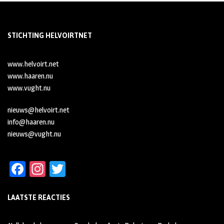
STICHTING HELVOIRTNET
www.helvoirt.net
www.haaren.nu
www.vught.nu
nieuws@helvoirt.net
info@haaren.nu
nieuws@vught.nu
Fa
In
T
ce
st
wi
LAATSTE REACTIES
b
ag
tt
oo
ra
er