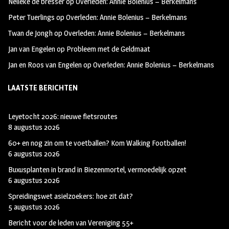
Nelleke de bresser
op
Overleden: Annie Bolenius – Berkelmans
k
m
Peter Tuerlings
op
Overleden: Annie Bolenius – Berkelmans
Twan de Jongh
op
Overleden: Annie Bolenius – Berkelmans
Jan van Engelen
op
Probleem met de Geldmaat
Jan en Roos van Engelen
op
Overleden: Annie Bolenius – Berkelmans
LAATSTE BERICHTEN
Leyetocht 2026: nieuwe fietsroutes
8 augustus 2026
60+ en nog zin om te voetballen? Kom Walking Footballen!
6 augustus 2026
Buxusplanten in brand in Biezenmortel, vermoedelijk opzet
6 augustus 2026
Spreidingswet asielzoekers: hoe zit dat?
5 augustus 2026
Bericht voor de leden van Vereniging 55+