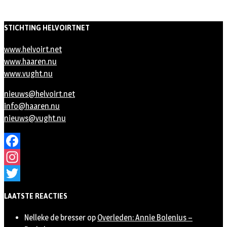
STICHTING HELVOIRTNET
www.helvoirt.net
www.haaren.nu
www.vught.nu
nieuws@helvoirt.net
info@haaren.nu
nieuws@vught.nu
Facebook
Instagram
Twitter
LAATSTE REACTIES
Nelleke de bresser
op
Overleden: Annie Bolenius –