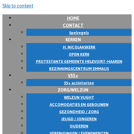
Skip to content
HOME
CONTACT
Spelregels
KERKEN
H. NICOLAASKERK
OPEN KERK
PROTESTANTE GEMEENTE HELEVOIRT-HAAREN
BEZINNINGSCENTRUM EMMAUS
V55+
55+ activiteiten
ZORG/WELZIJN
WELZIJN VUGHT
ACCOMODATIES EN GEBOUWEN
GEZONDHEID / ZORG
JEUGD / JONGEREN
OUDEREN
VERENIGINGEN / EVENEMENTEN