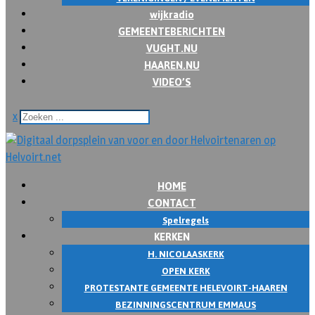
wijkradio
GEMEENTEBERICHTEN
VUGHT.NU
HAAREN.NU
VIDEO’S
x
HOME
CONTACT
Spelregels
KERKEN
H. NICOLAASKERK
OPEN KERK
PROTESTANTE GEMEENTE HELEVOIRT-HAAREN
BEZINNINGSCENTRUM EMMAUS