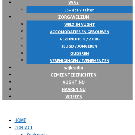
V55+
55+ activiteiten
ZORG/WELZIJN
WELZIJN VUGHT
ACCOMODATIES EN GEBOUWEN
GEZONDHEID / ZORG
JEUGD / JONGEREN
OUDEREN
VERENIGINGEN / EVENEMENTEN
wijkradio
GEMEENTEBERICHTEN
VUGHT.NU
HAAREN.NU
VIDEO’S
HOME
CONTACT
Spelregels