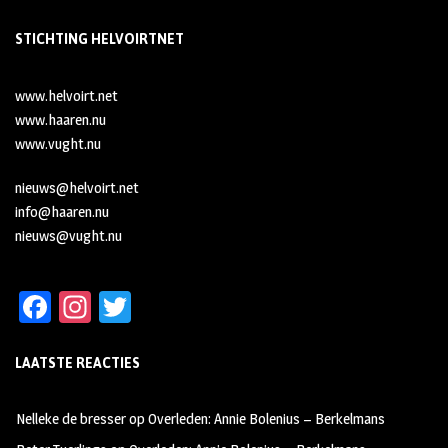
STICHTING HELVOIRTNET
www.helvoirt.net
www.haaren.nu
www.vught.nu
nieuws@helvoirt.net
info@haaren.nu
nieuws@vught.nu
Fa
In
T
ce
st
wi
LAATSTE REACTIES
b
ag
tt
oo
ra
er
Nelleke de bresser
op
Overleden: Annie Bolenius – Berkelmans
k
m