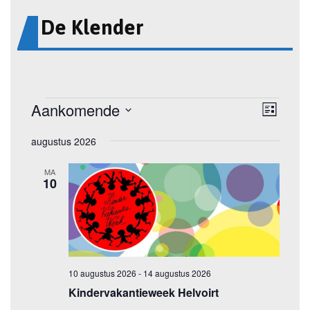
De Klender