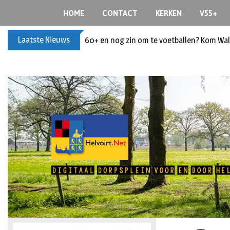
HOME
CONTACT
KERKEN
V55+
Laatste Nieuws
60+ en nog zin om te voetballen? Kom Wal