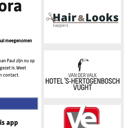
ora
n
agaai meegenomen
van Paul zijn nu op
gezet is. Weet
in contact.
is app