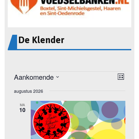
De Klender