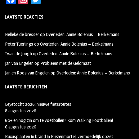
ce
st
wi
LAATSTE REACTIES
b
ag
tt
oo
ra
er
Nelleke de bresser
op
Overleden: Annie Bolenius – Berkelmans
k
m
Peter Tuerlings
op
Overleden: Annie Bolenius – Berkelmans
Twan de Jongh
op
Overleden: Annie Bolenius – Berkelmans
Jan van Engelen
op
Probleem met de Geldmaat
Jan en Roos van Engelen
op
Overleden: Annie Bolenius – Berkelmans
LAATSTE BERICHTEN
Leyetocht 2026: nieuwe fietsroutes
8 augustus 2026
60+ en nog zin om te voetballen? Kom Walking Footballen!
6 augustus 2026
Buxusplanten in brand in Biezenmortel, vermoedelijk opzet