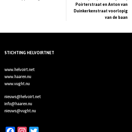
Poirterstraat en Anton van
Duinkerkenstraat voorlopig
van de baan
STICHTING HELVOIRTNET
www.helvoirt.net
www.haaren.nu
www.vught.nu
nieuws@helvoirt.net
info@haaren.nu
nieuws@vught.nu
Fa
In
T