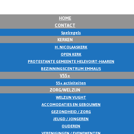
HOME
CONTACT
Spelregels
KERKEN
H. NICOLAASKERK
OPEN KERK
PROTESTANTE GEMEENTE HELEVOIRT-HAAREN
BEZINNINGSCENTRUM EMMAUS
V55+
55+ activiteiten
ZORG/WELZIJN
WELZIJN VUGHT
ACCOMODATIES EN GEBOUWEN
GEZONDHEID / ZORG
JEUGD / JONGEREN
OUDEREN
VERENIGINGEN / EVENEMENTEN