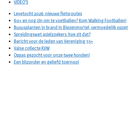
VIDEO’S
Leyetocht 2026: nieuwe fietsroutes
60+ en nog zin om te voetballen? Kom Walking Footballen!
Buxusplanten in brand in Biezenmortel, vermoedelijk opzet
Spreidingswet asielzoekers: hoe zit dat?
Bericht voor de leden van Vereniging 55+
Valse collecte KVW
Oppas gezocht voor onze twee honden!
Een bijzonder en geliefd toernooi