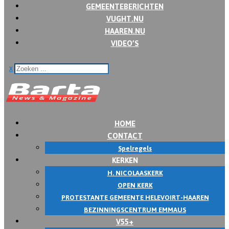
GEMEENTEBERICHTEN
VUGHT.NU
HAAREN.NU
VIDEO’S
x
HOME
CONTACT
Spelregels
KERKEN
H. NICOLAASKERK
OPEN KERK
PROTESTANTE GEMEENTE HELEVOIRT-HAAREN
BEZINNINGSCENTRUM EMMAUS
V55+