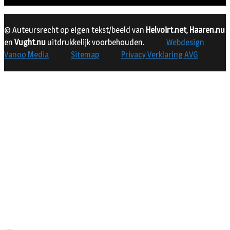
© Auteursrecht op eigen tekst/beeld van
Helvoirt.net
,
Haaren.nu
en
Vught.nu
uitdrukkelijk voorbehouden.
Webdesign
Vanoo Media
Sitemap
Privacy Verklaring AVG