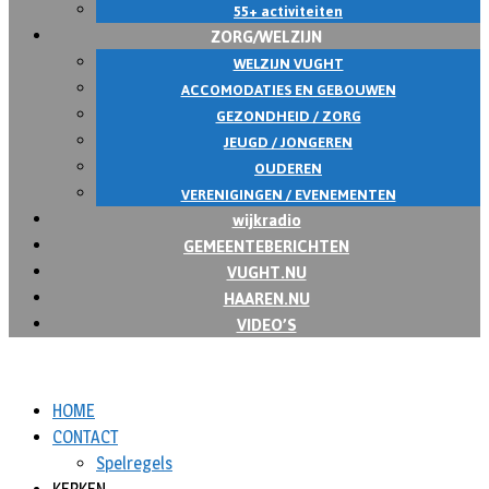
55+ activiteiten
ZORG/WELZIJN
WELZIJN VUGHT
ACCOMODATIES EN GEBOUWEN
GEZONDHEID / ZORG
JEUGD / JONGEREN
OUDEREN
VERENIGINGEN / EVENEMENTEN
wijkradio
GEMEENTEBERICHTEN
VUGHT.NU
HAAREN.NU
VIDEO’S
HOME
CONTACT
Spelregels